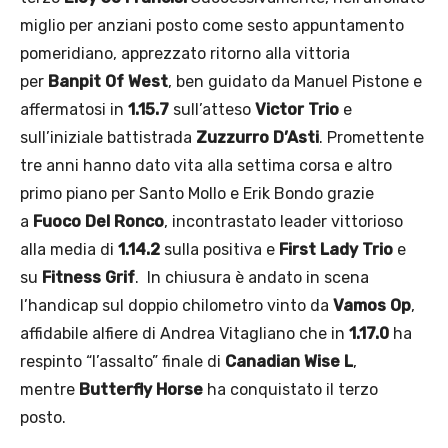
miglio per anziani posto come sesto appuntamento
pomeridiano, apprezzato ritorno alla vittoria
per
Banpit Of West
, ben guidato da Manuel Pistone e
affermatosi in
1.15.7
sull’atteso
Victor Trio
e
sull’iniziale battistrada
Zuzzurro D’Asti
. Promettente
tre anni hanno dato vita alla settima corsa e altro
primo piano per Santo Mollo e Erik Bondo grazie
a
Fuoco Del Ronco
, incontrastato leader vittorioso
alla media di
1.14.2
sulla positiva e
First Lady Trio
e
su
Fitness Grif
. In chiusura è andato in scena
l’handicap sul doppio chilometro vinto da
Vamos Op
,
affidabile alfiere di Andrea Vitagliano che in
1.17.0
ha
respinto “l’assalto” finale di
Canadian Wise L
,
mentre
Butterfly Horse
ha conquistato il terzo
posto.