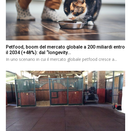
Petfood, boom del mercato globale a 200 miliardi entro
il 2034 (+48%): dal “longevity...
In uno scenario in cui il mercato globale petfood cresce a...