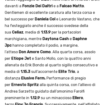
davanti a
Fonzie Dei Daltri
e a
Falcao Matto
.
Gentlemen di eccellente caratura alla terza corsa e
bel successo per
Daniela Col
e Leonardo Vastano, che
ha festeggiato anche il successo svedese della
sua
Celiaz
, media di
1.13.9
per la portacolori
marchigiana, mentre
Daytona Cash
e
Daphne
Jpc
hanno completato il podio, a margine,
l’atteso
Don Amore Como
. Alla quarta corsa, assolo
per
Etiope Jet
e Santo Mollo, con la quattro anni
allenata da Erik Bondo al quarto sigillo consecutivo e
media di
1.15.3
sull’accorrente
Elite Trio
, a
distanza
Elusive Ferm.
Performance di pregio
per
Ernesto Spritz
alla quinta corsa, con l’allievo di
Andrea Sarzetto guidato dall’omonimo Farolfi
preminente in
1.12.9
su un minaccioso
Ellero
,
terzo
Eloy Jo Francis.
Successivamente, nell’affollato