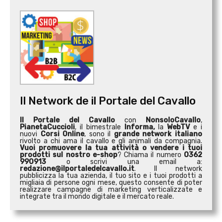
Il Network de il Portale del Cavallo
Il Portale del Cavallo
con
NonsoloCavallo
,
PianetaCuccioli
, il bimestrale
Informa,
la
WebTV
e i
nuovi
Corsi Online
, sono il
grande network italiano
rivolto a chi ama il cavallo e gli animali da compagnia.
Vuoi promuovere la tua attività o
vendere i tuoi
prodotti sul nostro e-shop
? Chiama il numero
0362
990913
o scrivi una email a:
redazione@ilportaledelcavallo.it
. Il network
pubblicizza la tua azienda, il tuo sito e i tuoi prodotti a
migliaia di persone ogni mese, questo consente di poter
realizzare campagne di marketing verticalizzate e
integrate tra il mondo digitale e il mercato reale.