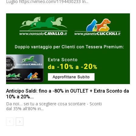
Luglio https://vimeo.com/1194430233 In...
Anticipo Saldi: fino a -80% in OUTLET + Extra Sconto da
10% a 20%...
Da noi… sei tu a scegliere cosa scontare - Sconti
dal 35% all'80% in...