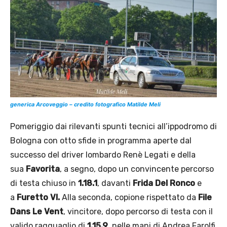
generica Arcoveggio – credito fotografico Matilde Meli
Pomeriggio dai rilevanti spunti tecnici all’ippodromo di
Bologna con otto sfide in programma aperte dal
successo del driver lombardo Renè Legati e della
sua
Favorita
, a segno, dopo un convincente percorso
di testa chiuso in
1.18.1
, davanti
Frida Del Ronco
e
a
Furetto Vl.
Alla seconda, copione rispettato da
File
Dans Le Vent
, vincitore, dopo percorso di testa con il
valido ragguaglio di
1.15.9
, nelle mani di Andrea Farolfi