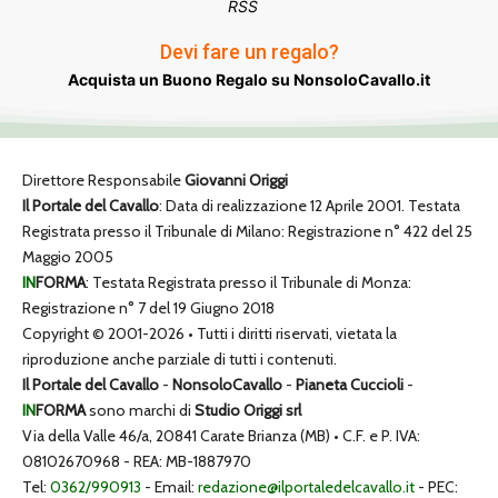
RSS
Devi fare un regalo?
Acquista un Buono Regalo su NonsoloCavallo.it
Direttore Responsabile
Giovanni Origgi
Il Portale del Cavallo
: Data di realizzazione 12 Aprile 2001. Testata
Registrata presso il Tribunale di Milano: Registrazione n° 422 del 25
Maggio 2005
IN
FORMA
: Testata Registrata presso il Tribunale di Monza:
Registrazione n° 7 del 19 Giugno 2018
Copyright © 2001-2026 • Tutti i diritti riservati, vietata la
riproduzione anche parziale di tutti i contenuti.
Il Portale del Cavallo
-
NonsoloCavallo
-
Pianeta Cuccioli
-
IN
FORMA
sono marchi di
Studio Origgi srl
Via della Valle 46/a, 20841 Carate Brianza (MB) • C.F. e P. IVA:
08102670968 - REA: MB-1887970
Tel:
0362/990913
- Email:
redazione@ilportaledelcavallo.it
- PEC: