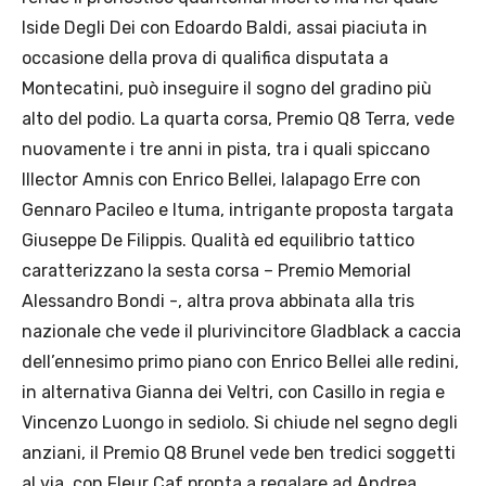
Iside Degli Dei con Edoardo Baldi, assai piaciuta in
occasione della prova di qualifica disputata a
Montecatini, può inseguire il sogno del gradino più
alto del podio. La quarta corsa, Premio Q8 Terra, vede
nuovamente i tre anni in pista, tra i quali spiccano
Illector Amnis con Enrico Bellei, Ialapago Erre con
Gennaro Pacileo e Ituma, intrigante proposta targata
Giuseppe De Filippis. Qualità ed equilibrio tattico
caratterizzano la sesta corsa – Premio Memorial
Alessandro Bondi -, altra prova abbinata alla tris
nazionale che vede il plurivincitore Gladblack a caccia
dell’ennesimo primo piano con Enrico Bellei alle redini,
in alternativa Gianna dei Veltri, con Casillo in regia e
Vincenzo Luongo in sediolo. Si chiude nel segno degli
anziani, il Premio Q8 Brunel vede ben tredici soggetti
al via, con Fleur Caf pronta a regalare ad Andrea