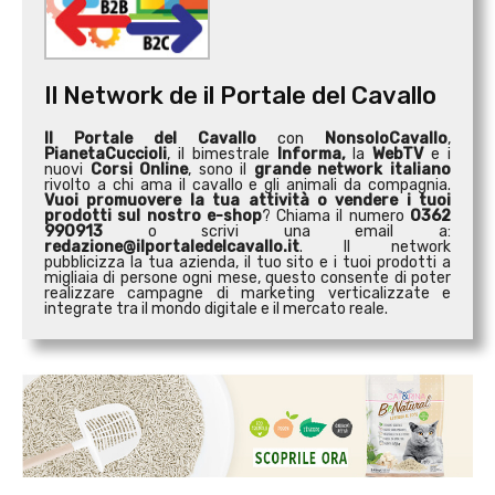
Il Network de il Portale del Cavallo
Il Portale del Cavallo
con
NonsoloCavallo
,
PianetaCuccioli
, il bimestrale
Informa,
la
WebTV
e i
nuovi
Corsi Online
, sono il
grande network italiano
rivolto a chi ama il cavallo e gli animali da compagnia.
Vuoi promuovere la tua attività o
vendere i tuoi
prodotti sul nostro e-shop
? Chiama il numero
0362
990913
o scrivi una email a:
redazione@ilportaledelcavallo.it
. Il network
pubblicizza la tua azienda, il tuo sito e i tuoi prodotti a
migliaia di persone ogni mese, questo consente di poter
realizzare campagne di marketing verticalizzate e
integrate tra il mondo digitale e il mercato reale.