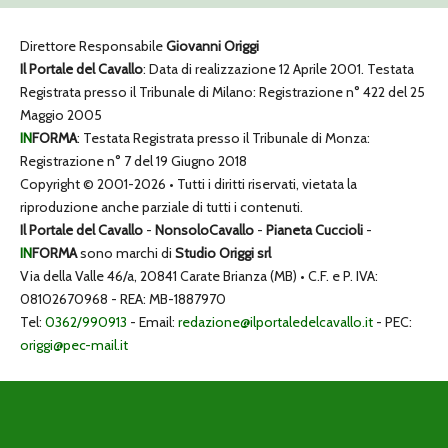
Direttore Responsabile
Giovanni Origgi
Il Portale del Cavallo
: Data di realizzazione 12 Aprile 2001. Testata
Registrata presso il Tribunale di Milano: Registrazione n° 422 del 25
Maggio 2005
IN
FORMA
: Testata Registrata presso il Tribunale di Monza:
Registrazione n° 7 del 19 Giugno 2018
Copyright © 2001-2026 • Tutti i diritti riservati, vietata la
riproduzione anche parziale di tutti i contenuti.
Il Portale del Cavallo
-
NonsoloCavallo
-
Pianeta Cuccioli
-
IN
FORMA
sono marchi di
Studio Origgi srl
Via della Valle 46/a, 20841 Carate Brianza (MB) • C.F. e P. IVA:
08102670968 - REA: MB-1887970
Tel:
0362/990913
- Email:
redazione@ilportaledelcavallo.it
- PEC:
origgi@pec-mail.it