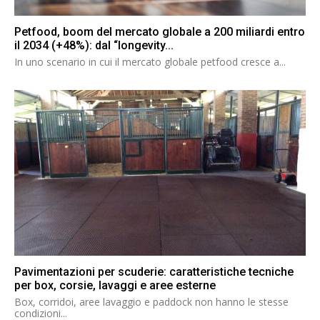
Petfood, boom del mercato globale a 200 miliardi entro
il 2034 (+48%): dal “longevity...
In uno scenario in cui il mercato globale petfood cresce a...
Pavimentazioni per scuderie: caratteristiche tecniche
per box, corsie, lavaggi e aree esterne
Box, corridoi, aree lavaggio e paddock non hanno le stesse
condizioni...