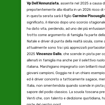
Vp Dell’Annunziata
, assente nel 2025 a causa di
prepotentemente alla ribalta in un 2026 ricco di 
in questa serata sarà il figlio
Carmine Piscuoglio
significato, il rilancio dopo uno scorcio stagional
ha dato vita, perdendo, ad uno dei più entusiasma
trotto come argomento di famiglia fa parte dell
Natale e driver di punta della realtà sicula, com
attualmente sono tra i più apprezzati portacolori
2025
Vincenzo Gallo
, che scende in pista per c
allenati in famiglia ma anche per il selettivo ruolo
italiana. Marchigiano impegnato con brillanti risu
giovani campioni, Goggia ne è un chiaro esempio
ed è driver concreto a tatticamente sagace, me
Italia, non smentendola quando scende in pista per
sapore del podio classico. La scuola toscana p
Venti che, con talento e dedizione quotidiana, ha 
piste del centro nord.