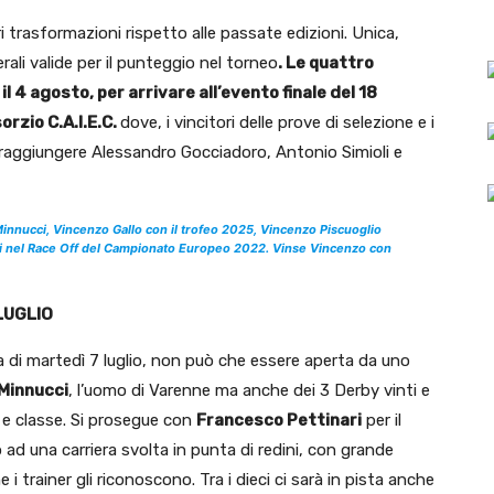
i trasformazioni rispetto alle passate edizioni. Unica,
rali valide per il punteggio nel torneo
. Le quattro
 e il 4 agosto, per arrivare all’evento finale del 18
orzio C.A.I.E.C.
dove, i vincitori delle prove di selezione e i
 a raggiungere Alessandro Gocciadoro, Antonio Simioli e
 Minnucci, Vincenzo Gallo con il trofeo 2025, Vincenzo Piscuoglio
tati nel Race Off del Campionato Europeo 2022. Vinse Vincenzo con
 LUGLIO
a di martedì 7 luglio, non può che essere aperta da uno
Minnucci
, l’uomo di Varenne ma anche dei 3 Derby vinti e
 e classe. Si prosegue con
Francesco Pettinari
per il
 ad una carriera svolta in punta di redini, con grande
e i trainer gli riconoscono. Tra i dieci ci sarà in pista anche