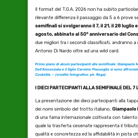
Il format del T.G.A. 2026 non ha subito particolar
rilevante differenza il passaggio da 5 a 6 prove se
semifinali si svolgeranno il 7, il 21, il 28 luglio
agosto, abbinato al 50° anniversario del
Cons
due migliori tra i secondi classificati, andranno
Antonio Di Nardo oltre ad una wild card.
Primo piano di alcuni partecipanti alla semifinale: Giampaolo
Dell’Annunziata e il figlio Carmine Piscuoglio si sono affron
Cockstile. – (credito fotografico: ph. Rega)
I DIECI PARTECIPANTI ALLA SEMIFINALE DEL 7
La presentazione dei dieci partecipanti alla tapp
dei nomi simbolo del trotto italiano,
Giampaolo 
di una fama internazionale coltivata con talento
quale la trasferta cesenate rappresenta il tributo
qualità e concretezza ed la affidabilità in pista ch