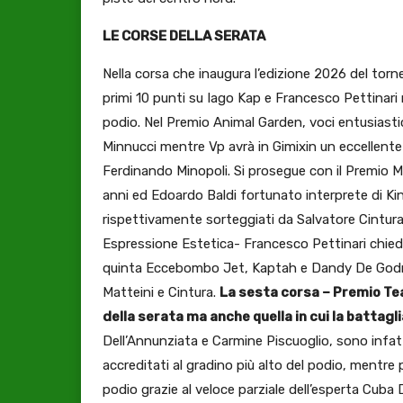
LE CORSE DELLA SERATA
Nella corsa che inaugura l’edizione 2026 del torn
primi 10 punti su Iago Kap e Francesco Pettinari
podio. Nel Premio Animal Garden, voci entusias
Minnucci mentre Vp avrà in Gimixin un eccellente al
Ferdinando Minopoli. Si prosegue con il Premio 
anni ed Edoardo Baldi fortunato interprete di Kin
rispettivamente sorteggiati da Salvatore Cintura 
Espressione Estetica- Francesco Pettinari chieder
quinta Eccebombo Jet, Kaptah e Dandy De Godrel
Matteini e Cintura.
La sesta corsa – Premio Tea
della serata ma anche quella in cui la battag
Dell’Annunziata e Carmine Piscuoglio, sono infatti
accreditati al gradino più alto del podio, mentre
podio grazie al veloce parziale dell’esperta Cuba