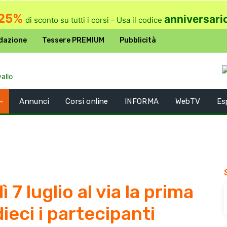
25%
anniversari
di sconto su tutti i corsi - Usa il codice
dazione
Tessere PREMIUM
Pubblicità
Annunci
Corsi online
INFORMA
WebTV
Es
7 luglio al via la prima
ieci i partecipanti