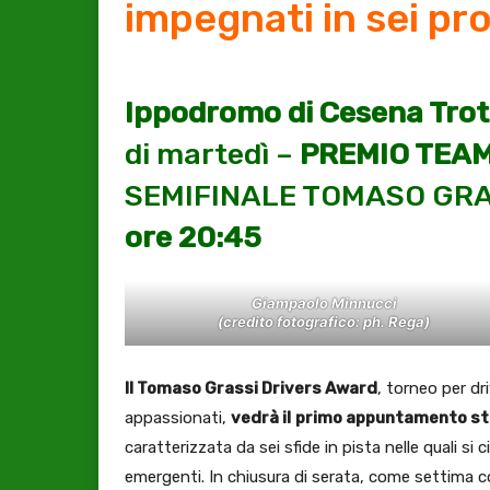
impegnati in sei pr
Ippodromo di Cesena Trot
di martedì –
PREMIO TEA
SEMIFINALE TOMASO GRA
ore 20:45
Giampaolo Minnucci
(credito fotografico: ph. Rega)
Il Tomaso Grassi Drivers Award
, torneo per dr
appassionati,
vedrà il
primo appuntamento sta
caratterizzata da sei sfide in pista nelle quali si
emergenti. In chiusura di serata, come settima cor