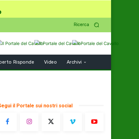
o
Ricerca
perto Risponde
Video
Archivi
Segui il Portale sui nostri social