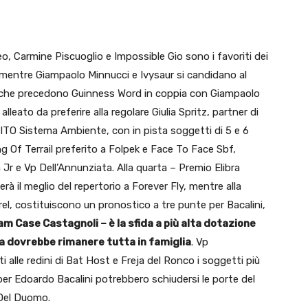
eo, Carmine Piscuoglio e Impossible Gio sono i favoriti dei
 mentre Giampaolo Minnucci e Ivysaur si candidano al
tiche precedono Guinness Word in coppia con Giampaolo
leato da preferire alla regolare Giulia Spritz, partner di
MITO Sistema Ambiente, con in pista soggetti di 5 e 6
g Of Terrail preferito a Folpek e Face To Face Sbf,
Jr e Vp Dell’Annunziata. Alla quarta – Premio Elibra
à il meglio del repertorio a Forever Fly, mentre alla
, costituiscono un pronostico a tre punte per Bacalini,
m Case Castagnoli – è la sfida a più alta dotazione
lia dovrebbe rimanere tutta in famiglia
. Vp
 alle redini di Bat Host e Freja del Ronco i soggetti più
 per Edoardo Bacalini potrebbero schiudersi le porte del
 Del Duomo.