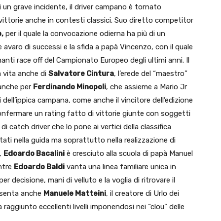
 un grave incidente, il driver campano è tornato
vittorie anche in contesti classici. Suo diretto competitor
,
per il quale la convocazione odierna ha più di un
e avaro di successi e la sfida a papà Vincenzo, con il quale
nti race off del Campionato Europeo degli ultimi anni. Il
a vita anche di
Salvatore Cintura
, l’erede del “maestro”
e anche per
Ferdinando Minopoli
, che assieme a Mario Jr
 dell’ippica campana, come anche il vincitore dell’edizione
onfermare un rating fatto di vittorie giunte con soggetti
 di catch driver che lo pone ai vertici della classifica
ltati nella guida ma soprattutto nella realizzazione di
,
Edoardo Bacalini
è cresciuto alla scuola di papà Manuel
ntre
Edoardo Baldi
vanta una linea familiare unica in
 decisione, mani di velluto e la voglia di ritrovare il
resenta anche
Manuele Matteini
, il creatore di Urlo dei
raggiunto eccellenti livelli imponendosi nei “clou” delle