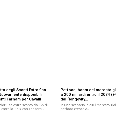
tta degli Sconti Extra fino
Petfood, boom del mercato g
Nuovamente disponibili
a 200 miliardi entro il 2034 (
enti Farnam per Cavalli
dal “longevity...
ldi: usa extra sconto da €75 di
In uno scenario in cui il mercato gl
 carrello -15% con Tessera...
petfood cresce a...