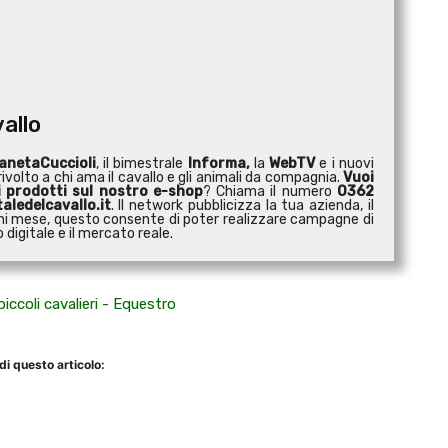
vallo
anetaCuccioli
, il bimestrale
Informa,
la
WebTV
e i nuovi
ivolto a chi ama il cavallo e gli animali da compagnia.
Vuoi
i prodotti sul nostro e-shop
? Chiama il numero
0362
aledelcavallo.it
. Il network pubblicizza la tua azienda, il
 ogni mese, questo consente di poter realizzare campagne di
digitale e il mercato reale.
di questo articolo: