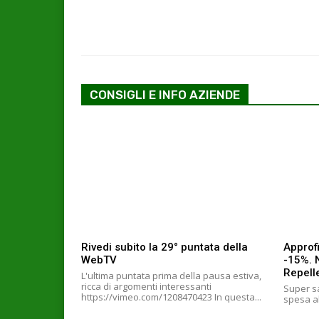
CONSIGLI E INFO AZIENDE
Rivedi subito la 29° puntata della
Approfi
WebTV
-15%. 
Repell
L'ultima puntata prima della pausa estiva,
ricca di argomenti interessanti
Super sa
https://vimeo.com/1208470423 In questa...
spesa al