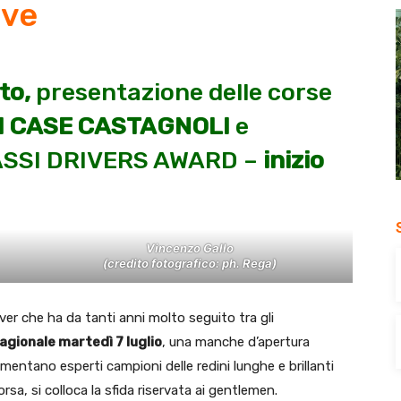
ove
to,
presentazione delle corse
M CASE CASTAGNOLI
e
SSI DRIVERS AWARD –
inizio
Vincenzo Gallo
(credito fotografico: ph. Rega)
iver che ha da tanti anni molto seguito tra gli
gionale martedì 7 luglio
, una manche d’apertura
 cimentano esperti campioni delle redini lunghe e brillanti
sa, si colloca la sfida riservata ai gentlemen.