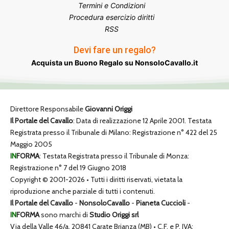
Termini e Condizioni
Procedura esercizio diritti
RSS
Devi fare un regalo?
Acquista un Buono Regalo su NonsoloCavallo.it
Direttore Responsabile
Giovanni Origgi
Il Portale del Cavallo
: Data di realizzazione 12 Aprile 2001. Testata
Registrata presso il Tribunale di Milano: Registrazione n° 422 del 25
Maggio 2005
IN
FORMA
: Testata Registrata presso il Tribunale di Monza:
Registrazione n° 7 del 19 Giugno 2018
Copyright © 2001-2026 • Tutti i diritti riservati, vietata la
riproduzione anche parziale di tutti i contenuti.
Il Portale del Cavallo
-
NonsoloCavallo
-
Pianeta Cuccioli
-
IN
FORMA
sono marchi di
Studio Origgi srl
Via della Valle 46/a, 20841 Carate Brianza (MB) • C.F. e P. IVA: