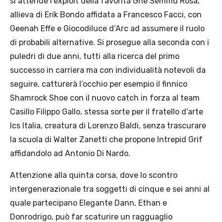
si attende l’exploit della favorita Ghe Semmù Rosa,
allieva di Erik Bondo affidata a Francesco Facci, con
Geenah Effe e Giocodiluce d’Arc ad assumere il ruolo
di probabili alternative. Si prosegue alla seconda con i
puledri di due anni, tutti alla ricerca del primo
successo in carriera ma con individualità notevoli da
seguire, catturerà l’occhio per esempio il finnico
Shamrock Shoe con il nuovo catch in forza al team
Casillo Filippo Gallo, stessa sorte per il fratello d’arte
Ics Italia, creatura di Lorenzo Baldi, senza trascurare
la scuola di Walter Zanetti che propone Intrepid Grif
affidandolo ad Antonio Di Nardo.
Attenzione alla quinta corsa, dove lo scontro
intergenerazionale tra soggetti di cinque e sei anni al
quale partecipano Elegante Dann, Ethan e
Donrodrigo, può far scaturire un ragguaglio