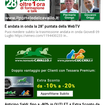
È andata in onda la 28° puntata della WebTV
Puoi rivedere subito la trasmissione andata in onda Giovedì 09
Luglio https://vimeo.com/1194430233 In...
Anticipo Saldi: fino a -80% in OUTLET + Extra Sconto da