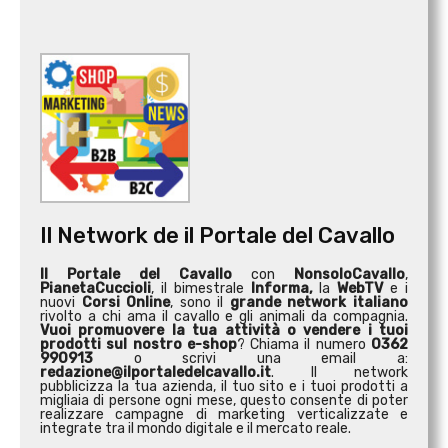
Il Network de il Portale del Cavallo
Il Portale del Cavallo
con
NonsoloCavallo
,
PianetaCuccioli
, il bimestrale
Informa,
la
WebTV
e i
nuovi
Corsi Online
, sono il
grande network italiano
rivolto a chi ama il cavallo e gli animali da compagnia.
Vuoi promuovere la tua attività o
vendere i tuoi
prodotti sul nostro e-shop
? Chiama il numero
0362
990913
o scrivi una email a:
redazione@ilportaledelcavallo.it
. Il network
pubblicizza la tua azienda, il tuo sito e i tuoi prodotti a
migliaia di persone ogni mese, questo consente di poter
realizzare campagne di marketing verticalizzate e
integrate tra il mondo digitale e il mercato reale.