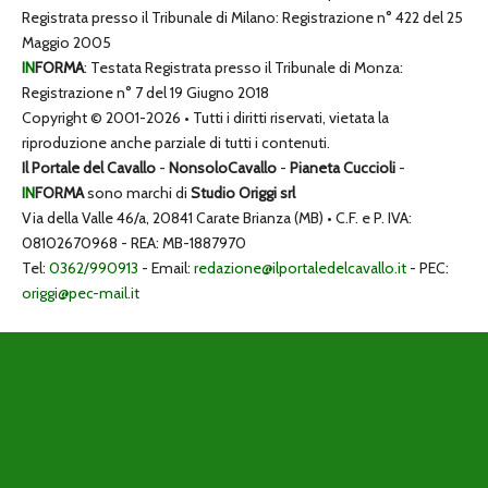
Registrata presso il Tribunale di Milano: Registrazione n° 422 del 25
Maggio 2005
IN
FORMA
: Testata Registrata presso il Tribunale di Monza:
Registrazione n° 7 del 19 Giugno 2018
Copyright © 2001-2026 • Tutti i diritti riservati, vietata la
riproduzione anche parziale di tutti i contenuti.
Il Portale del Cavallo
-
NonsoloCavallo
-
Pianeta Cuccioli
-
IN
FORMA
sono marchi di
Studio Origgi srl
Via della Valle 46/a, 20841 Carate Brianza (MB) • C.F. e P. IVA:
08102670968 - REA: MB-1887970
Tel:
0362/990913
- Email:
redazione@ilportaledelcavallo.it
- PEC:
origgi@pec-mail.it