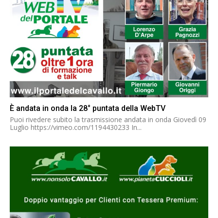
È andata in onda la 28° puntata della WebTV
Puoi rivedere subito la trasmissione andata in onda Giovedì 09
Luglio https://vimeo.com/1194430233 In...