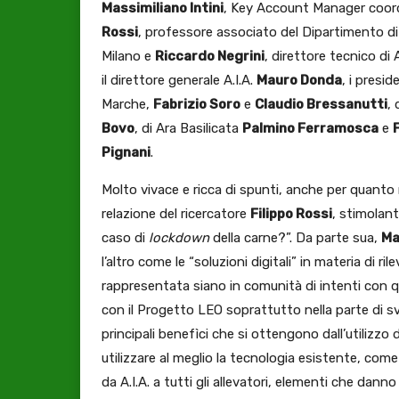
Massimiliano Intini
, Key Account Manager coor
Rossi
, professore associato del Dipartimento di 
Milano e
Riccardo Negrini
, direttore tecnico di A.
il direttore generale A.I.A.
Mauro Donda
, i presid
Marche,
Fabrizio Soro
e
Claudio Bressanutti
,
Bovo
, di Ara Basilicata
Palmino Ferramosca
e
Pignani
.
Molto vivace e ricca di spunti, anche per quanto r
relazione del ricercatore
Filippo Rossi
, stimolan
caso di
lockdown
della carne?”. Da parte sua,
Ma
l’altro come le “soluzioni digitali” in materia di 
rappresentata siano in comunità di intenti con q
con il Progetto LEO soprattutto nella parte di svi
principali benefìci che si ottengono dall’utilizz
utilizzare al meglio la tecnologia esistente, com
da A.I.A. a tutti gli allevatori, elementi che dan