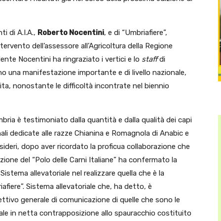
i di A.I.A.,
Roberto Nocentini
, e di “Umbriafiere”,
tervento dell’assessore all’Agricoltura della Regione
idente Nocentini ha ringraziato i vertici e lo
staff
di
no una manifestazione importante e di livello nazionale,
ita, nonostante le difficoltà incontrate nel biennio
mbria è testimoniato dalla quantità e dalla qualità dei capi
ali dedicate alle razze Chianina e Romagnola di Anabic e
sideri, dopo aver ricordato la proficua collaborazione che
azione del “Polo delle Carni Italiane” ha confermato la
istema allevatoriale nel realizzare quella che è la
fiere”. Sistema allevatoriale che, ha detto, è
ttivo generale di comunicazione di quelle che sono le
ale in netta contrapposizione allo spauracchio costituito