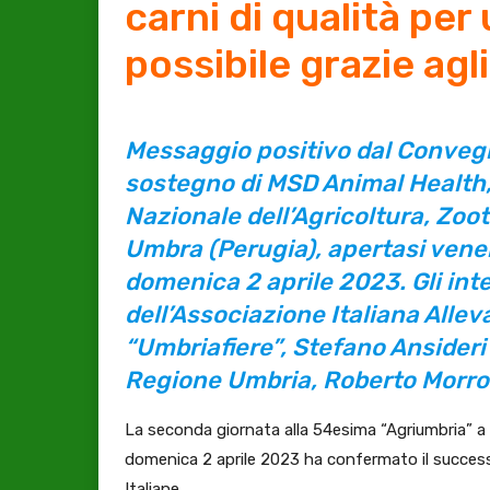
carni di qualità per
possibile grazie agli
Messaggio positivo dal Convegno
sostegno di MSD Animal Health,
Nazionale dell’Agricoltura, Zoo
Umbra (Perugia), apertasi vene
domenica 2 aprile 2023. Gli inte
dell’Associazione Italiana Allev
“Umbriafiere”, Stefano Ansideri 
Regione Umbria, Roberto Morro
La seconda giornata alla 54esima “Agriumbria” a 
domenica 2 aprile 2023 ha confermato il successo
Italiane.