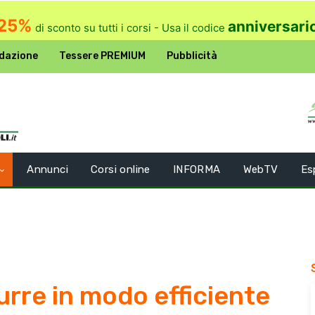
25%
anniversari
di sconto su tutti i corsi - Usa il codice
dazione
Tessere PREMIUM
Pubblicità
Annunci
Corsi online
INFORMA
WebTV
Es
re in modo efficiente