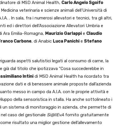
dinatore di MSD Animal Health,
Carlo Angelo Sgoifo
Medicina veterinaria e scienze animali dell’Università di
I.A. . In sala, fra i numerosi allevatori e tecnici, tra gli altri,
enti ed i direttori dell’Associazione Allevatori Umbria e
 di Ara Emilia-Romagna,
Maurizio Garlappi
e
Claudio
Franco Carbone
, di Anabic
Luca Panichi
e
Stefano
iguarda aspetti salutistici legati al consumo di carne, la
te già dal titolo che ipotizzava “Cosa succederebbe in
ssimiliano Intini
di MSD Animal Health ha ricordato tra
rilevazione dati e di benessere animale proposte dall’azienda
uanto messo in campo da A.I.A. con le proprie attività e
luppo della sensoristica in stalla. Ha anche sottolineato i
o di un sistema di monitoraggio in azienda, che permette di
e nel caso del gestionale
Si@llEvA
fornito gratuitamente
no come risultato una miglior gestione dell’allevamento