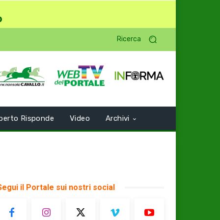
o
Ricerca
perto Risponde
Video
Archivi
Segui il Portale sui nostri social