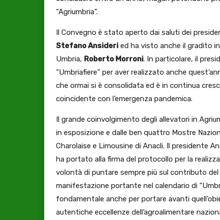
“Agriumbria”.
Il Convegno è stato aperto dai saluti dei president
Stefano Ansideri
ed ha visto anche il gradito in
Umbria,
Roberto Morroni
. In particolare, il pres
“Umbriafiere” per aver realizzato anche quest’an
che ormai si è consolidata ed è in continua cresc
coincidente con l’emergenza pandemica.
Il grande coinvolgimento degli allevatori in Agriu
in esposizione e dalle ben quattro Mostre Nazion
Charolaise e Limousine di Anacli. Il presidente An
ha portato alla firma del protocollo per la realizz
volontà di puntare sempre più sul contributo del S
manifestazione portante nel calendario di “Umbria
fondamentale anche per portare avanti quell’obie
autentiche eccellenze dell’agroalimentare nazion