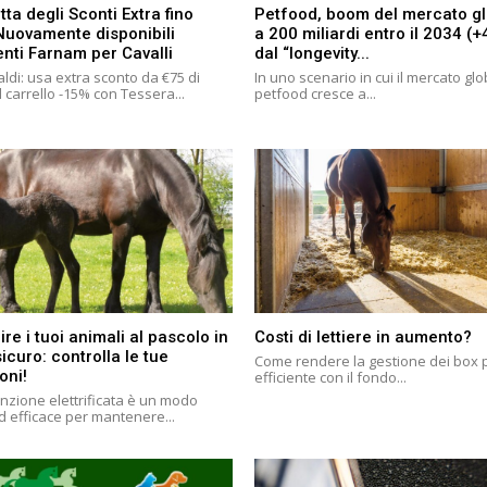
tta degli Sconti Extra fino
Petfood, boom del mercato g
Nuovamente disponibili
a 200 miliardi entro il 2034 (
enti Farnam per Cavalli
dal “longevity...
ldi: usa extra sconto da €75 di
In uno scenario in cui il mercato gl
 carrello -15% con Tessera...
petfood cresce a...
ire i tuoi animali al pascolo in
Costi di lettiere in aumento?
curo: controlla le tue
Come rendere la gestione dei box 
oni!
efficiente con il fondo...
nzione elettrificata è un modo
d efficace per mantenere...