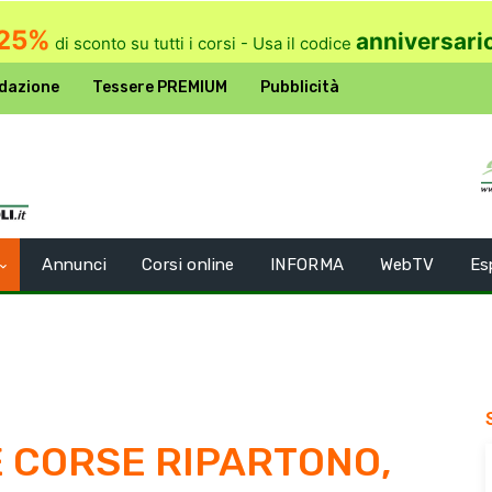
25%
anniversari
di sconto su tutti i corsi - Usa il codice
dazione
Tessere PREMIUM
Pubblicità
Annunci
Corsi online
INFORMA
WebTV
Es
E CORSE RIPARTONO,