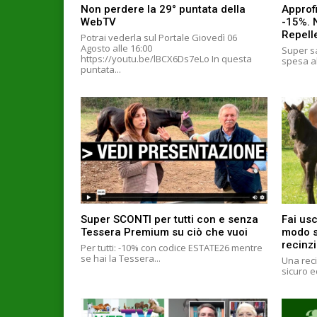
Non perdere la 29° puntata della
Approfi
WebTV
-15%. 
Repell
Potrai vederla sul Portale Giovedì 06
Agosto alle 16:00
Super sa
https://youtu.be/lBCX6Ds7eLo In questa
spesa al
puntata...
Super SCONTI per tutti con e senza
Fai usc
Tessera Premium su ciò che vuoi
modo si
recinzi
Per tutti: -10% con codice ESTATE26 mentre
se hai la Tessera...
Una reci
sicuro e