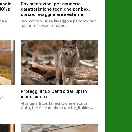
lobale
Pavimentazioni per scuderie:
+48%):
caratteristiche tecniche per box,
corsie, lavaggi e aree esterne
obale
Box, corridoi, aree lavaggio e paddock non
hanno le stesse condizioni...
Proteggi il tuo Centro dai lupi in
modo sicuro
più
Allontanarli con la recinzione elettrica
Gallagher è un modo sicuro Negli ultimi...