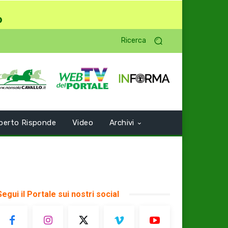
o
Ricerca
perto Risponde
Video
Archivi
Segui il Portale sui nostri social