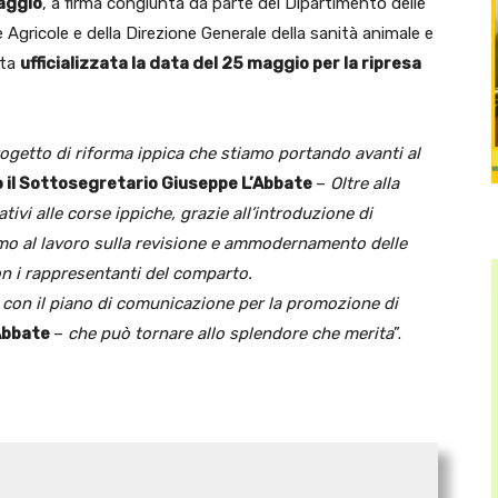
aggio
, a firma congiunta da parte del Dipartimento delle
e Agricole e della Direzione Generale della sanità animale e
ata
ufficializzata la data del 25 maggio per la ripresa
rogetto di riforma ippica che stiamo portando avanti al
 il Sottosegretario Giuseppe L’Abbate
–
Oltre alla
tivi alle corse ippiche, grazie all’introduzione di
iamo al lavoro sulla revisione e ammodernamento delle
n i rappresentanti del comparto.
a con il piano di comunicazione per la promozione di
Abbate
–
che può tornare allo splendore che merita
”.