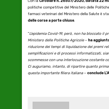
Con la
Circolare n. 26507/2020, datata 22 m
politiche competitive del Ministero delle Politich
farmaci veterinari del Ministero della Salute è st
delle corse a porte chiuse
.
“
L’epidemia Covid-19, però, non ha bloccato il p
Ministero delle Politiche Agricole
–
ha aggiunto
riduzione dei tempi di liquidazione dei premi rela
semplificazioni e di processi informatizzati, s
scommesse con una interlocuzione costante co
Ci auguriamo, intanto, di ripartire quanto prim
questa importante filiera italiana
–
conclude L’