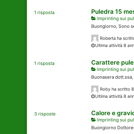
Puledra 15 me
1
risposta
Imprinting sui pul
Buongiorno, Sono se
Roberta
ha scrit
Ultima attività 8 ann
Carattere pul
1
risposta
Imprinting sui pul
Buonasera dott.ssa, 
Roby
ha scritto
8
Ultima attività 8 ann
Calore e grav
3
risposte
Imprinting sui pul
Buongiorno Dottores