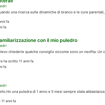
terali
edri
tuando una ricerca sulle dinamiche di branco e le cure parentali, 
anni fa
ni fa
familiarizzazione con il mio puledro
edri
levo chiederle qualche consiglio siccome sono un neofita. Un ca
ra
ha scritto
11 anni fa
ni fa
edri
llo.Ho una puledra di 1 anno e 5 mesi sempre stata abbastanza tra
o
11 anni fa