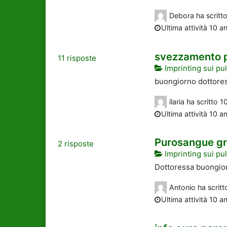
Debora
ha scritt
Ultima attività 10 an
svezzamento 
11
risposte
Imprinting sui pul
buongiorno dottoress
ilaria
ha scritto
10
Ultima attività 10 an
Purosangue gr
2
risposte
Imprinting sui pul
Dottoressa buongiorn
Antonio
ha scrit
Ultima attività 10 an