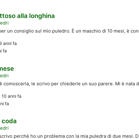
ttoso alla longhina
edri
er un consiglio sul mio puledro. È un maschio di 10 mesi, è con.
9 anni fa
i fa
 mese
edri
 comoscerla, le scrivo per chiederle un suo parere. Mi è nata da
o
10 anni fa
ni fa
 coda
edri
scrivo perchè ho un problema con la mia puledra di due mesi. Da