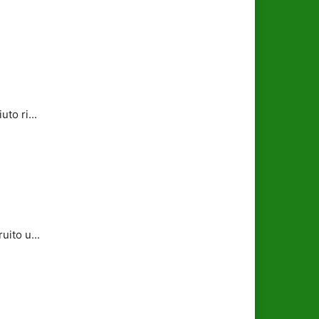
to ri...
uito u...