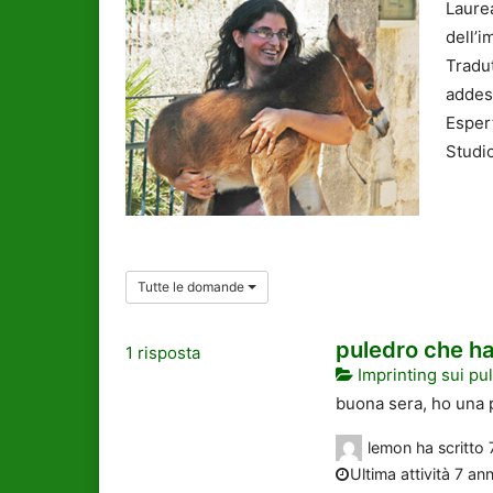
Laurea
dell’i
Tradut
addes
Esper
Studio
Tutte le domande
puledro che h
1
risposta
Imprinting sui pul
buona sera, ho una 
lemon
ha scritto
Ultima attività 7 ann