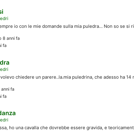
si
edri
mpre io con le mie domande sulla mia puledra… Non so se si ric
to
8 anni fa
i fa
edra
edri
volevo chiedere un parere..la.mia puledrina, che adesso ha 14 
 anni fa
i fa
idanza
edri
sa, ho una cavalla che dovrebbe essere gravida, e teoricament