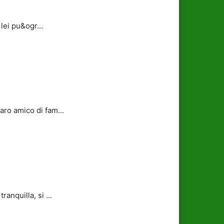
lei pu&ogr...
ro amico di fam...
nquilla, si ...