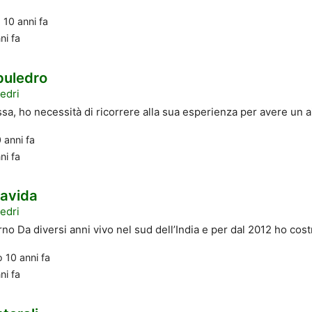
o
10 anni fa
ni fa
puledro
edri
a, ho necessità di ricorrere alla sua esperienza per avere un aiu
 anni fa
ni fa
avida
edri
o Da diversi anni vivo nel sud dell’India e per dal 2012 ho costr
to
10 anni fa
ni fa