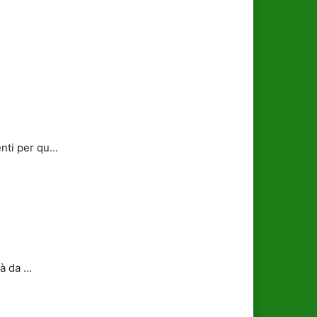
nti per qu...
 da ...