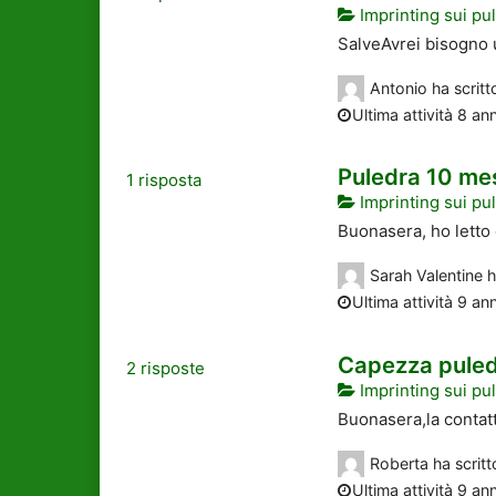
Imprinting sui pul
SalveAvrei bisogno un
Antonio
ha scrit
Ultima attività 8 ann
Puledra 10 me
1
risposta
Imprinting sui pul
Buonasera, ho letto d
Sarah Valentine
h
Ultima attività 9 ann
Capezza pule
2
risposte
Imprinting sui pul
Buonasera,la contatt
Roberta
ha scrit
Ultima attività 9 ann