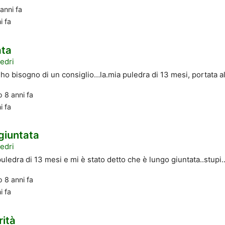
anni fa
i fa
ata
edri
ho bisogno di un consiglio…la.mia puledra di 13 mesi, portata all
to
8 anni fa
i fa
giuntata
edri
ledra di 13 mesi e mi è stato detto che è lungo giuntata..stupi..
to
8 anni fa
i fa
rità