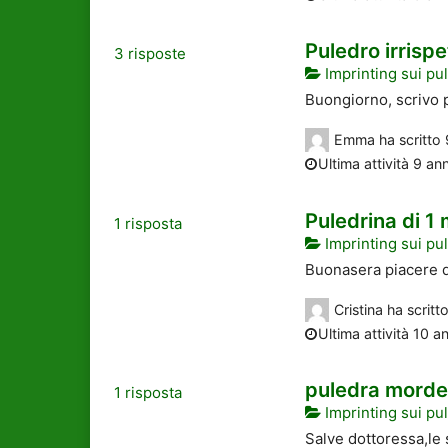
Puledro irrispe
3
risposte
Imprinting sui pul
Buongiorno, scrivo p
Emma
ha scritto
Ultima attività 9 ann
Puledrina di 1
1
risposta
Imprinting sui pul
Buonasera piacere di
Cristina
ha scritt
Ultima attività 10 an
puledra morde
1
risposta
Imprinting sui pul
Salve dottoressa,le 