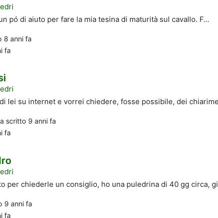
edri
 pó di aiuto per fare la mia tesina di maturità sul cavallo. F...
to
8 anni fa
i fa
si
edri
i lei su internet e vorrei chiedere, fosse possibile, dei chiarime
a scritto
9 anni fa
i fa
dro
edri
o per chiederle un consiglio, ho una puledrina di 40 gg circa, già
to
9 anni fa
i fa