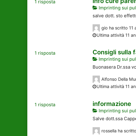
info cure paren
1
risposta
Imprinting sui pul
salve dott. sto effet
gio
ha scritto
11 
Ultima attività 11 an
Consigli sulla 
1
risposta
Imprinting sui pul
Buonasera Dr.ssa vo
Alfonso Della Mu
Ultima attività 11 an
informazione
1
risposta
Imprinting sui pul
Salve dott.ssa Cappe
rossella
ha scritt