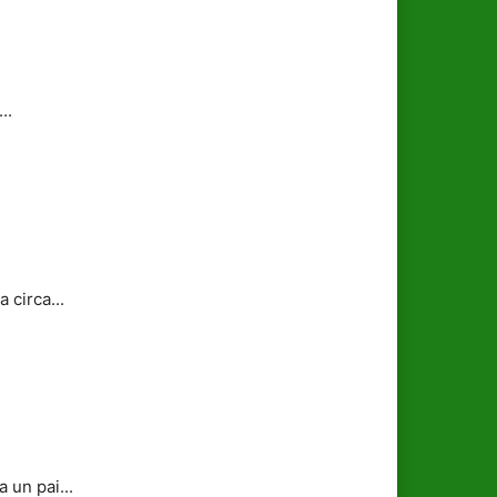
..
 circa...
 un pai...