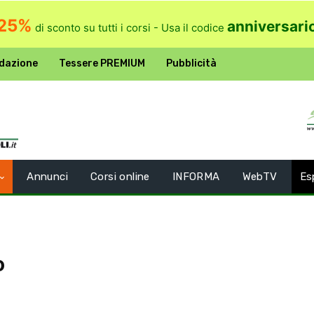
25%
anniversari
di sconto su tutti i corsi - Usa il codice
dazione
Tessere PREMIUM
Pubblicità
Annunci
Corsi online
INFORMA
WebTV
Es
o