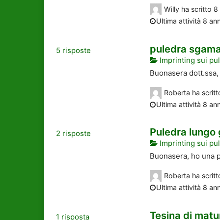
Willy
ha scritto
8 
Ultima attività 8 ann
puledra sgam
5
risposte
Imprinting sui pul
Buonasera dott.ssa, 
Roberta
ha scrit
Ultima attività 8 ann
Puledra lungo 
2
risposte
Imprinting sui pul
Buonasera, ho una pu
Roberta
ha scrit
Ultima attività 8 ann
Tesina di matu
1
risposta